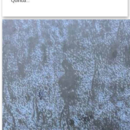
Quínoa…