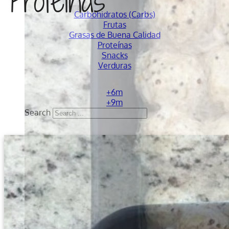
Proteínas
Carbohidratos (Carbs)
Frutas
Grasas de Buena Calidad
Proteínas
Snacks
Verduras
+6m
+9m
Search