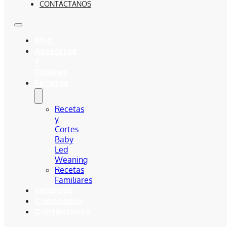
CONTÁCTANOS
Blog
Asesorías
Y
Talleres
Recetas
Recetas
y
Cortes
Baby
Led
Weaning
Recetas
Familiares
Recursos
Conócenos
Contáctanos