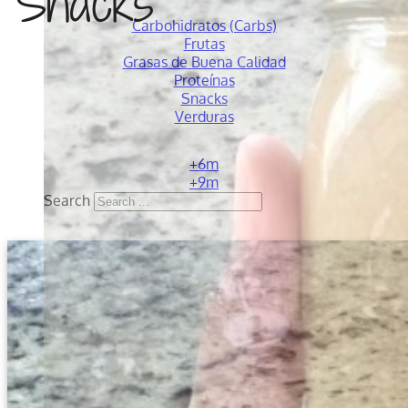
Snacks
Carbohidratos (Carbs)
Frutas
Grasas de Buena Calidad
Proteínas
Snacks
Verduras
+6m
+9m
Search