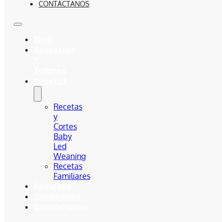
CONTÁCTANOS
Blog
Asesorías
Y
Talleres
Recetas
Recetas
y
Cortes
Baby
Led
Weaning
Recetas
Familiares
Recursos
Conócenos
Contáctanos