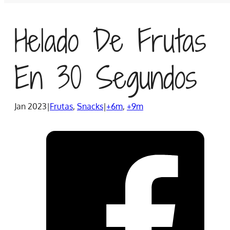
Helado De Frutas
En 30 Segundos
Jan 2023
|
Frutas
,
Snacks
|
+6m
,
+9m