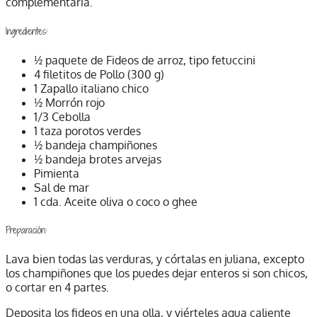
complementaria.
Ingredientes:
½ paquete de Fideos de arroz, tipo fetuccini
4 filetitos de Pollo (300 g)
1 Zapallo italiano chico
½ Morrón rojo
1/3 Cebolla
1 taza porotos verdes
½ bandeja champiñones
½ bandeja brotes arvejas
Pimienta
Sal de mar
1 cda. Aceite oliva o coco o ghee
Preparación:
Lava bien todas las verduras, y córtalas en juliana, excepto
los champiñones que los puedes dejar enteros si son chicos,
o cortar en 4 partes.
Deposita los fideos en una olla, y viérteles agua caliente