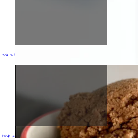
‘Cola de Mono’ vegana (con y sin alcohol)
Helado vegano de café (Vegan coffee ice cream)