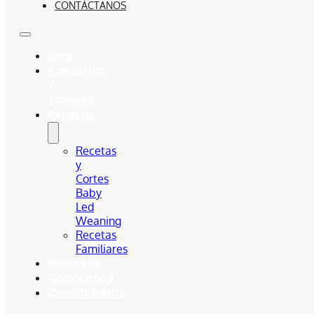
CONTÁCTANOS
Blog
Asesorías
Y
Talleres
Recetas
Recetas
y
Cortes
Baby
Led
Weaning
Recetas
Familiares
Recursos
Conócenos
Contáctanos