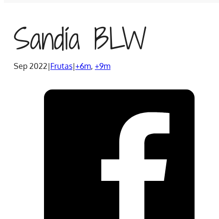
Sandía BLW
Sep 2022
|
Frutas
|
+6m
,
+9m