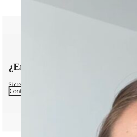
Galletas ricas en fibra
¿Encontraste lo que buscabas?
Si crees que falta algún alimento por agregar, contáctame
Contáctame