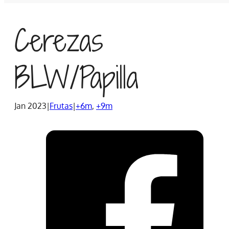
Cerezas
BLW/Papilla
Jan 2023
|
Frutas
|
+6m
,
+9m