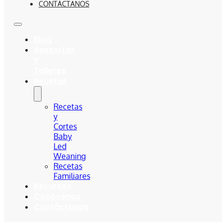
CONTÁCTANOS
Blog
Asesorías
Y
Talleres
Recetas
Recetas
y
Cortes
Baby
Led
Weaning
Recetas
Familiares
Recursos
Conócenos
Contáctanos