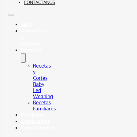
CONTÁCTANOS
Blog
Asesorías
Y
Talleres
Recetas
Recetas
y
Cortes
Baby
Led
Weaning
Recetas
Familiares
Recursos
Conócenos
Contáctanos