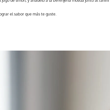
el jugo de limón, y añádelo a la berenjena molida junto al tahi
ograr el sabor que más te guste.