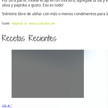
Por otra parte, muele el ajo en un mortero, agrégale la sal y 
oliva y paprika a gusto. Eso es todo!
Siéntete libre de aliñar con más o menos condimentos para l
Fuente:
Adaptado de www.pizcadesabor.com
Recetas Recientes
‘Cola de Mono’ vegana (con y sin alcohol)