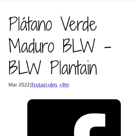
Plátano Verde
Maduro BLW –
BLW Plantain
Mar 2022
|
Frutas
|
+6m
,
+9m