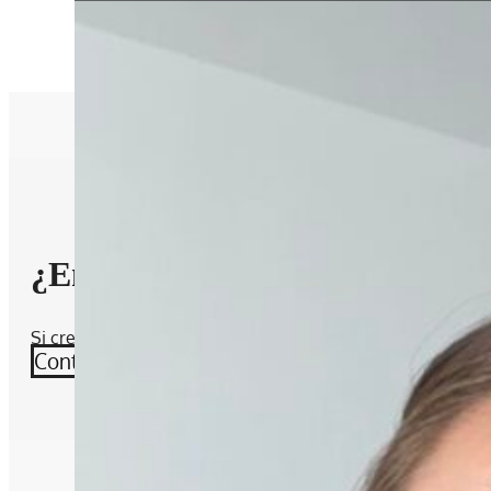
Galletas ricas en fibra
¿Encontraste lo que buscabas?
Si crees que falta algún alimento por agregar, contáctame
Contáctame