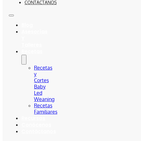
CONTÁCTANOS
Blog
Asesorías
Y
Talleres
Recetas
Recetas
y
Cortes
Baby
Led
Weaning
Recetas
Familiares
Recursos
Conócenos
Contáctanos